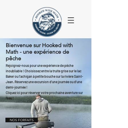
Bienvenue sur Hooked with
Math - une expérience de
pêche
Rejoignez-nous pour une expérience de pêche
inoubliable ! Choisissez entre la truite grise sur le lac
Baker ou l'achigan à petite bouche sur la rivière Saint-
Jean. Réservez une excursion d'une journée ou d'une
demi-journée !
Cliquez ici pour réserver votre prochaine aventure
sur
l'eau !
NOS FORFAITS